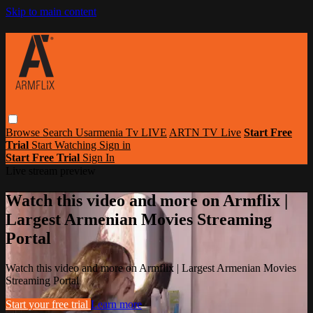
Skip to main content
Browse
Search
Usarmenia Tv LIVE
ARTN TV Live
Start Free
Trial
Start Watching
Sign in
Start Free Trial
Sign In
Live stream preview
Watch this video and more on Armflix |
Largest Armenian Movies Streaming
Portal
Watch this video and more on Armflix | Largest Armenian Movies
Streaming Portal
Start your free trial
Learn more