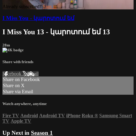
Already subscribed?
Sign in
I Miss You - կարոտում եմ
I Miss You 13 - կարոտում եմ 13
28m
Share with friends
Facebook
X
Email
Share on Facebook
Share on X
Share via Email
Watch anywhere, anytime
Fire TV
Android
Android TV
iPhone
Roku
®
Samsung Smart
TV
Apple TV
Up Next in
Season 1