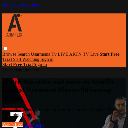
Skip to main content
Browse
Search
Usarmenia Tv LIVE
ARTN TV Live
Start Free
Trial
Start Watching
Sign in
Start Free Trial
Sign In
Live stream preview
Watch this video and more on Armflix |
Largest Armenian Movies Streaming
Portal
Watch this video and more on Armflix | Largest Armenian Movies
Streaming Portal
Watch free
Learn more