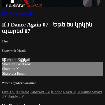
Already registered?
Sign in
If I Dance Again
If I Dance Again 07 - Եթե ես կրկին
պարեմ 07
32m
Share with friends
Facebook
X
Email
Share on Facebook
Share on X
Share via Email
Watch anywhere, anytime
Fire TV
Android
Android TV
iPhone
Roku
®
Samsung Smart
TV
Apple TV