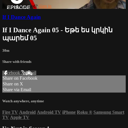
Already registered?
Sign in
If I Dance Again
If I Dance Again 05 - Եթե ես կրկին
պարեմ 05
30m
Share with friends
Facebook
X
Email
Share on Facebook
Share on X
Share via Email
Watch anywhere, anytime
Fire TV
Android
Android TV
iPhone
Roku
®
Samsung Smart
TV
Apple TV