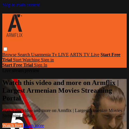
Skip to main content
Browse
Search
Usarmenia Tv LIVE
ARTN TV Live
Start Free
Trial
Start Watching
Sign in
Start Free Trial
Sign In
Live stream preview
Watch this video and more on Armflix |
Largest Armenian Movies Streaming
Portal
Watch this video and more on Armflix | Largest Armenian Movies
Streaming Portal
Watch free
Learn more