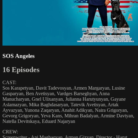
SOS Angeles
16 Episodes
CAST:
Sos Karapetyan, Davit Tadevosyan, Armen Margaryan, Lusine
Gasparyan, Ben Avetisyan, Vardges Barseghyan, Anna
Manucharyan, Gnel Ulixanyan, Julianna Harutyunyan, Gayane
Aslamazyan, Mika Baghdasaryan, Tatevik Avetisyan, Artak
Ayvazyan, Yunona Zaqaryan, Anahit Adikyan, Naira Grigoryan,
Gevorg Grigoryan, Yeva Kans, Mihran Badalyan, Armine Davtyan,
Natella Devitskaya, Eduard Najaryan
CREW:
Screenwriter - Ani Maghaqyan, Arman Gizyan, Director - Harut