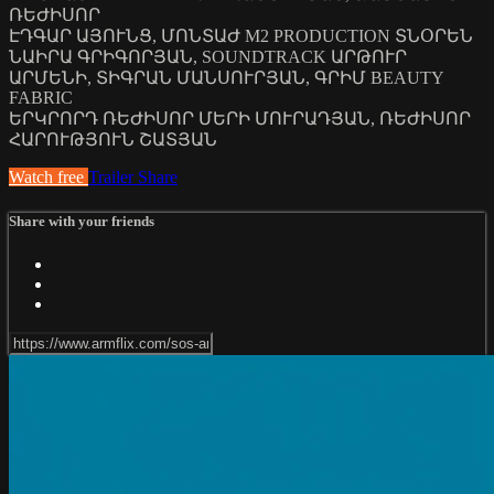
ՌԵԺԻՍՈՐ
ԷԴԳԱՐ ԱՅՈՒՆՑ, ՄՈՆՏԱԺ M2 PRODUCTION ՏՆՕՐԵՆ
ՆԱԻՐԱ ԳՐԻԳՈՐՅԱՆ, SOUNDTRACK ԱՐԹՈՒՐ
ԱՐՄԵՆԻ, ՏԻԳՐԱՆ ՄԱՆՍՈՒՐՅԱՆ, ԳՐԻՄ BEAUTY
FABRIC
ԵՐԿՐՈՐԴ ՌԵԺԻՍՈՐ ՄԵՐԻ ՄՈՒՐԱԴՅԱՆ, ՌԵԺԻՍՈՐ
ՀԱՐՈՒԹՅՈՒՆ ՇԱՏՅԱՆ
Watch free
Trailer
Share
Share with your friends