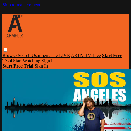
Skip to main content
Browse
Search
Usarmenia Tv LIVE
ARTN TV Live
Start Free
Trial
Start Watching
Sign in
Start Free Trial
Sign In