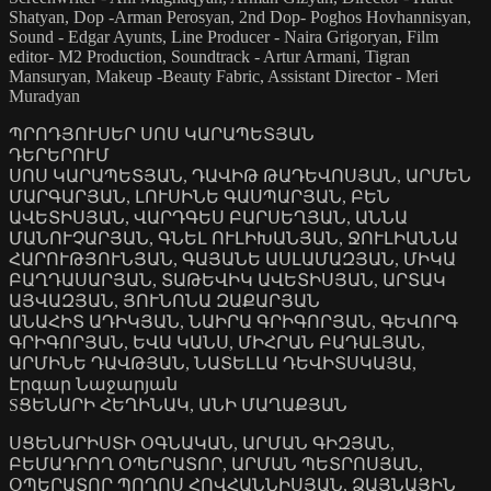
Shatyan, Dop -Arman Perosyan, 2nd Dop- Poghos Hovhannisyan,
Sound - Edgar Ayunts, Line Producer - Naira Grigoryan, Film
editor- M2 Production, Soundtrack - Artur Armani, Tigran
Mansuryan, Makeup -Beauty Fabric, Assistant Director - Meri
Muradyan
ՊՐՈԴՅՈՒՍԵՐ ՍՈՍ ԿԱՐԱՊԵՏՅԱՆ
ԴԵՐԵՐՈՒՄ
ՍՈՍ ԿԱՐԱՊԵՏՅԱՆ, ԴԱՎԻԹ ԹԱԴԵՎՈՍՅԱՆ, ԱՐՄԵՆ
ՄԱՐԳԱՐՅԱՆ, ԼՈՒՍԻՆԵ ԳԱՍՊԱՐՅԱՆ, ԲԵՆ
ԱՎԵՏԻՍՅԱՆ, ՎԱՐԴԳԵՍ ԲԱՐՍԵՂՅԱՆ, ԱՆՆԱ
ՄԱՆՈՒՉԱՐՅԱՆ, ԳՆԵԼ ՈՒԼԻԽԱՆՅԱՆ, ՋՈՒԼԻԱՆՆԱ
ՀԱՐՈՒԹՅՈՒՆՅԱՆ, ԳԱՅԱՆԵ ԱՍԼԱՄԱԶՅԱՆ, ՄԻԿԱ
ԲԱՂԴԱՍԱՐՅԱՆ, ՏԱԹԵՎԻԿ ԱՎԵՏԻՍՅԱՆ, ԱՐՏԱԿ
ԱՅՎԱԶՅԱՆ, ՅՈՒՆՈՆԱ ԶԱՔԱՐՅԱՆ
ԱՆԱՀԻՏ ԱԴԻԿՅԱՆ, ՆԱԻՐԱ ԳՐԻԳՈՐՅԱՆ, ԳԵՎՈՐԳ
ԳՐԻԳՈՐՅԱՆ, ԵՎԱ ԿԱՆՍ, ՄԻՀՐԱՆ ԲԱԴԱԼՅԱՆ,
ԱՐՄԻՆԵ ԴԱՎԹՅԱՆ, ՆԱՏԵԼԼԱ ԴԵՎԻՏՍԿԱՅԱ,
Էրգար Նաջարյան
SՑԵՆԱՐԻ ՀԵՂԻՆԱԿ, ԱՆԻ ՄԱՂԱՔՅԱՆ
ՍՑԵՆԱՐԻՍՏԻ ՕԳՆԱԿԱՆ, ԱՐՄԱՆ ԳԻԶՅԱՆ,
ԲԵՄԱԴՐՈՂ ՕՊԵՐԱՏՈՐ, ԱՐՄԱՆ ՊԵՏՐՈՍՅԱՆ,
ՕՊԵՐԱՏՈՐ ՊՈՂՈՍ ՀՈՎՀԱՆՆԻՍՅԱՆ, ՁԱՅՆԱՅԻՆ