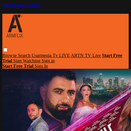
Skip to main content
Browse
Search
Usarmenia Tv LIVE
ARTN TV Live
Start Free
Trial
Start Watching
Sign in
Start Free Trial
Sign In