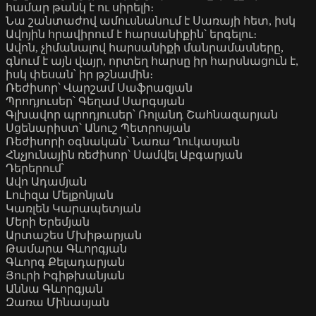
համար թանկ է ու սիրելի։
Նա շանտաժով ամուսնանում է Սառայի հետ, իսկ
Ավոյին հրավիրում է հարսանիքին՝ երգելու։
Ավոն, չիմանալով հարսանիքի մանրամասները,
գնում է այն վայր, որտեղ հարսը իր հարսնացուն է,
իսկ փեսան՝ իր թշնամին։
Ռեժիսոր՝ Վարշամ Սաֆրազյան
Պրոդյուսեր՝ Գեղամ Սարգսյան
Գլխավոր պրոդյուսեր՝ Ռոլանդ Շահնազարյան
Սցենարիստ՝ Անուշ Պետրոսյան
Ռեժիսորի օգնական՝ Նառա Ղուկասյան
Հնչյունային ռեժիսոր՝ Սամվել Աբգարյան
Դերերում՝
Ավո Ադամյան
Լուիզա Մելքոնյան
Կառլեն Կարապետյան
Մերի Երեմյան
Արտաշես Մխիթարյան
Թամարա Գևորգյան
Գևորգ Քելադարյան
Յուրի Իգիթխանյան
Աննա Գևորգյան
Զառա Մինասյան