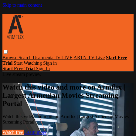
Skip to main content
Browse
Search
Usarmenia Tv LIVE
ARTN TV Live
Start Free
Trial
Start Watching
Sign in
Start Free Trial
Sign In
Live stream preview
Watch this video and more on Armflix |
Largest Armenian Movies Streaming
Portal
Watch this video and more on Armflix | Largest Armenian Movies
Streaming Portal
Watch free
Learn more