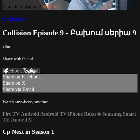
Already registered?
Sign in
Collision
Collision Episode 9 - Բախում սերիա 9
26m
Share with friends
Facebook
X
Email
Share on Facebook
Share on X
Share via Email
Watch anywhere, anytime
Fire TV
Android
Android TV
iPhone
Roku
®
Samsung Smart
TV
Apple TV
Up Next in
Season 1